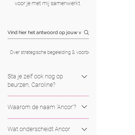
voor je met mij samenwerkt.
Over strategische begeleiding & voorbereiding
Sta je zelf ook nog op
beurzen, Caroline?
Ja, regelmatig. Soms als
projectmanager, soms als coach of
Waarom de naam 'Ancor'?
observator. Dat houdt mijn kennis
scherp en zorgt ervoor dat mijn
De naam Ancor verwijst naar het
advies gebaseerd blijft op de
Wat onderscheidt Ancor
woord anker: houvast,
realiteit van de beursvloer.