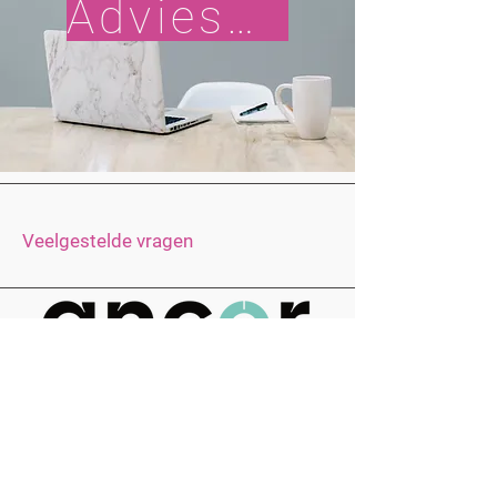
Adviesgesprek
Veelgestelde vragen
Winkelkouter 65
BE-9770 Kruisem
T:
+32 474 727 742
M:
info@ancor.be
​Ancor is specialist in