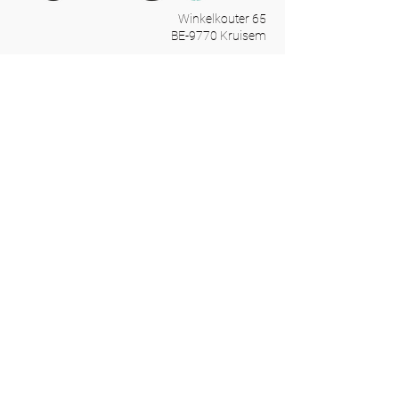
Winkelkouter 65
BE-9770 Kruisem
T:
+32 474 727 742
M:
info@ancor.be
​Ancor is specialist in
strategische beursdeelnames. Ik
help je graag meer rendement
uit jouw komende
beursdeelname te halen door
gerichte voorbereiding,
opvolging na de beurs en
training van jouw
standbemanning.
Vrijblijvend adviesgesprek
Training & Workshops