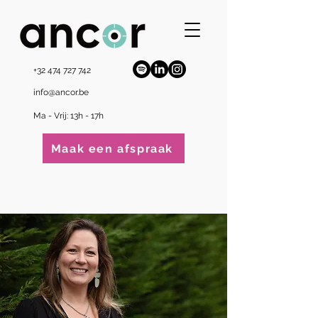
+32 474 727 742
info@ancor.be
Ma - Vrij: 13h - 17h
Maak een afspraak