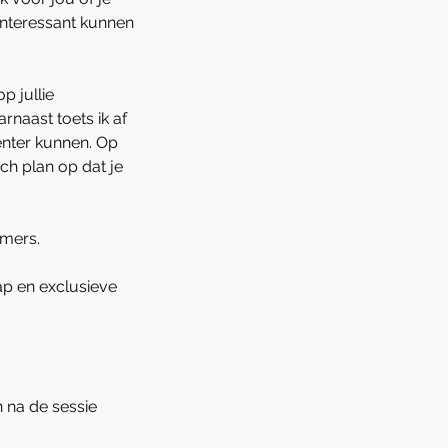
interessant kunnen
p jullie
rnaast toets ik af
ënter kunnen. Op
ch plan op dat je
emers.
ap en exclusieve
n na de sessie