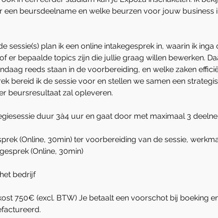
voor een beursdeelname en welke beurzen voor jouw business 
sessie(s) plan ik een online intakegesprek in, waarin ik inga o
f er bepaalde topics zijn die jullie graag willen bewerken. Daa
andaag reeds staan in de voorbereiding, en welke zaken effici
rek bereid ik de sessie voor en stellen we samen een strategis
 beursresultaat zal opleveren.
ategiesessie duur 3à4 uur en gaat door met maximaal 3 deeln
esprek (Online, 30min) ter voorbereiding van de sessie, werkm
gesprek (Online, 30min)
het bedrijf
e kost 750€ (excl. BTW) Je betaalt een voorschot bij boeking e
efactureerd.