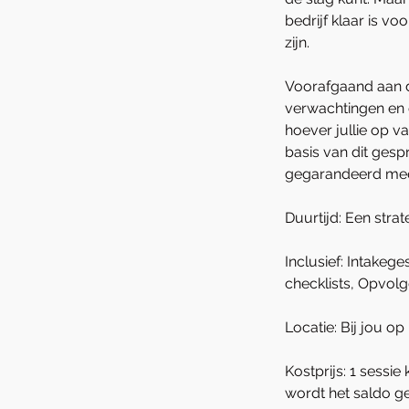
bedrijf klaar is 
zijn.
Voorafgaand aan de 
verwachtingen en o
hoever jullie op v
basis van dit gesp
gegarandeerd meer
Duurtijd: Een str
Inclusief: Intakeg
checklists, Opvolg
Locatie: Bij jou op 
Kostprijs: 1 sessi
wordt het saldo g