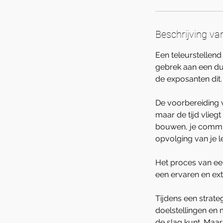
.
Beschrijving va
Een teleurstellend
gebrek aan een dui
de exposanten dit.
De voorbereiding v
maar de tijd vliegt
bouwen, je commun
opvolging van je l
Het proces van ee
een ervaren en ex
Tijdens een strate
doelstellingen en 
de slag kunt. Maar