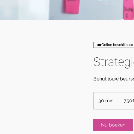
Online beschikbaar
Strateg
Benut jouw beurs
750€
|
30 min.
3
750€
Per
factuur
0
m
i
Nu boeken
n