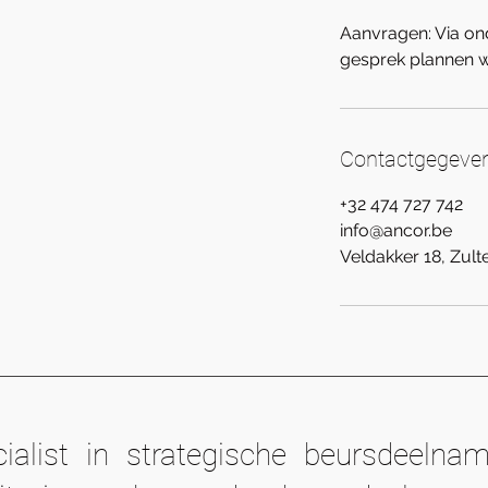
Aanvragen: Via on
gesprek plannen w
Contactgegeve
+32 474 727 742
info@ancor.be
Veldakker 18, Zult
cialist in strategische beursdeeln