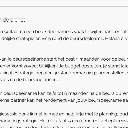
n de dienst
 resultaat na een beursdeelname is vaak te wijten aan een late
delijke strategie en visie rond de beursdeelname. Helaas er
an je beursdeelname start het best 9 maanden voor de beurs. 
 en er komt zoveel bij kijken! Je budget opstellen, je stand l
icatiestrategie bepalen, je standbemanning samenstellen e
eads na de beurs inplannen …
n beursdeelname kan zelfs tot 6 maanden na de beurs duren,
terne partner kan het rendement van jouw beursdeelname aan
giesessie denk ik met je mee en help ik je met je planning, bud
marketingstrategie. Het resultaat is een concreet actieplan wa
 ook in een eerder stadium kan je Expoza inschakelen. Ik bekij