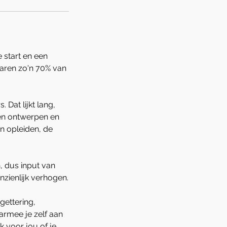
 start en een
varen zo'n 70% van
Dat lijkt lang,
aten ontwerpen en
n opleiden, de
 dus input van
zienlijk verhogen.
gettering,
armee je zelf aan
k voor jou of je