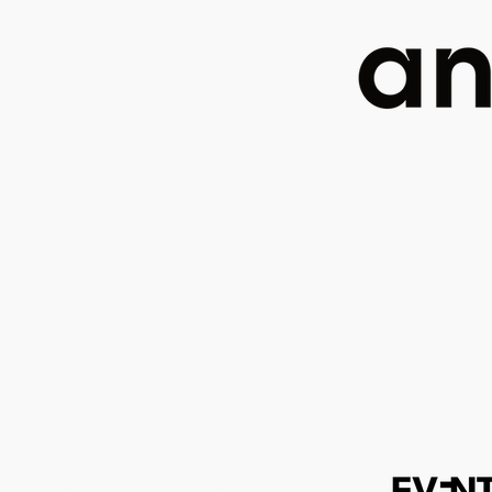
ElementsByTagName("script")[0];i.parentNode.insertBefore(r,i)})(window,document,"https://diffuser-cdn.app-