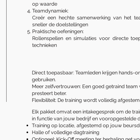
op waarde
Teamdynamiek:
Creër een hechte samenwerking van het t
sneller de doelstellingen
Praktische oefeningen:
Rollenspellen en simulaties voor directe to
technieken
Direct toepasbaar: Teamleden krijgen hands-o
gebruiken.
Meer zelfvertrouwen: Een goed getraind team v
presteert beter.
Flexibiliteit: De training wordt volledig afgeste
Elk pakket omvat een intakegesprek om de tra
in functie van jouw bedrijf en vooropgestelde 
Training op locatie, afgestemd op jouw beurs
Halle of volledige dagtraining
Optioneel: Kick-Off meeting ter herhaling net vo