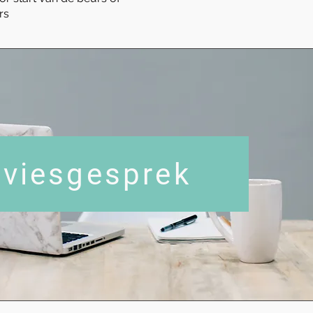
rs
viesgesprek