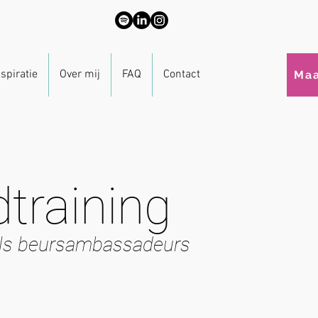
nspiratie
Over mij
FAQ
Contact
Maa
training
ls beursambassadeurs