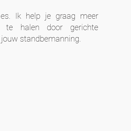
ames. Ik help je graag meer
 te halen door gerichte
an jouw standbemanning.
unction(){(e[e.visitorGlobalObjectAlias].q=e[e.visitorGlobalObjectAlias].q||[]).push(arguments)};e[e.visitorGlobalObjectAlias].l=(new Date).getTime();r=t.createElement("script");r.src=o;r.async=true;i=t.get