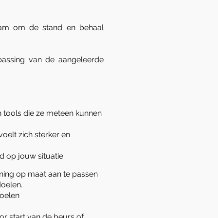
eam om de stand en behaal
epassing van de aangeleerde
n tools die ze meteen kunnen
oelt zich sterker en
md op jouw situatie.
ining op maat aan te passen
doelen.
doelen
or start van de beurs of