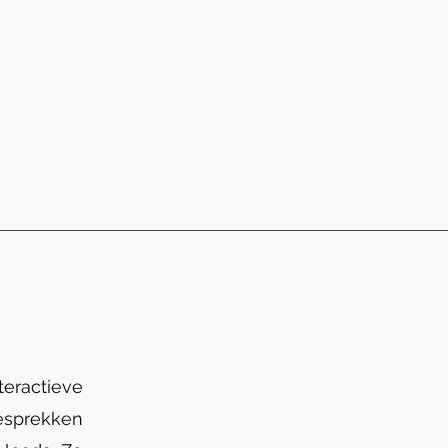
eractieve
esprekken