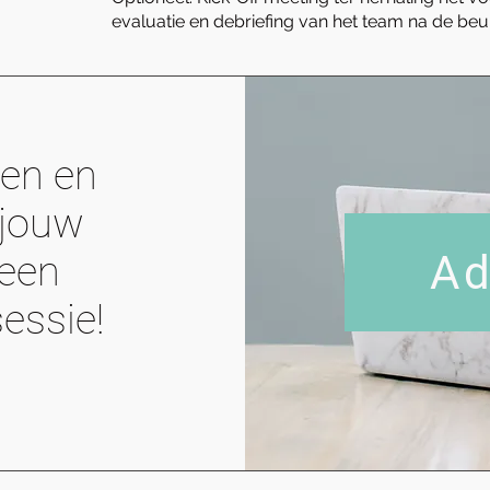
evaluatie en debriefing van het team na de beu
wen en
 jouw
Ad
 een
sessie!