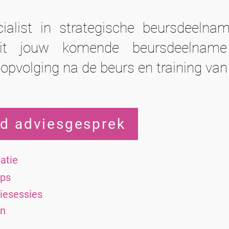
cialist in strategische beursdeeln
it jouw komende beursdeelname
, opvolging na de beurs en training v
end adviesgesprek
atie
ops
tiesessies
en
<script>
(function(e,t,o,n,p,r,i){e.visitorGlobalObjectAlias=n;e[e.visitorGlobalObjectAlias]=e[e.visitorGlobalObjectAlias]||f
us1.com/diffuser/diffuser.js","vgo");